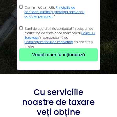
Confirm că am citit
Principiile de
confidențialitate și protecția datelor cu
caracter personal
. *
Sunt de acord să fiu contactat în scopuri de
marketing de către orice membru al
Grupului
Eurowag
, în concordanță cu
Consimțământul de marketing
că am citit și
înțeles.
Vedeți cum funcționează
Cu serviciile
noastre de taxare
veți obține