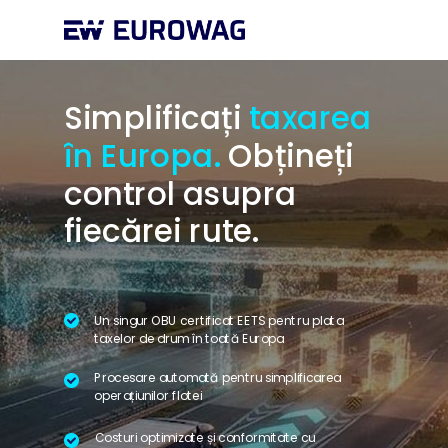
Simplificați
taxarea
în Europa.
Obțineți
control asupra
fiecărei rute.
Un singur OBU certificat EETS pentru plata
taxelor de drum în toată Europa
Procesare automată pentru simplificarea
operațiunilor flotei
Costuri optimizate și conformitate cu