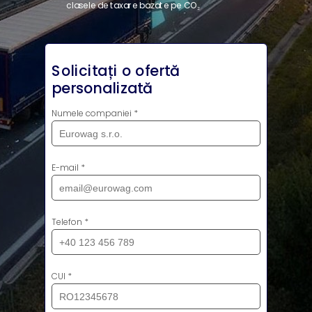
clasele de taxare bazate pe CO₂
Solicitați o ofertă
personalizată
Numele companiei *
E-mail *
Telefon *
CUI *