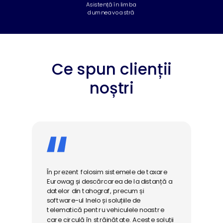
Asistență în limba
dumneavoastră
Ce spun clienții
noștri
În prezent folosim sistemele de taxare
Eurowag și descărcarea de la distanță a
datelor din tahograf, precum și
software-ul Inelo și soluțiile de
telematică pentru vehiculele noastre
care circulă în străinătate. Aceste soluții