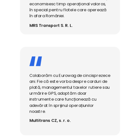
economisesc timp operațional valoros,
în special pentru flotele care operează
în afara României.
MRS Transport S. R. L.
Colaborăm cu Eurowag de cincisprezece
ani. Fie că este vorba despre carduri de
plată, managementul taxelor rutiere sau
urmărire GPS, adoptăm doar
instrumente care funcționează cu
adevărat în sprijinul operațiunilor
noastre.
Multitrans CZ, s. r. o.