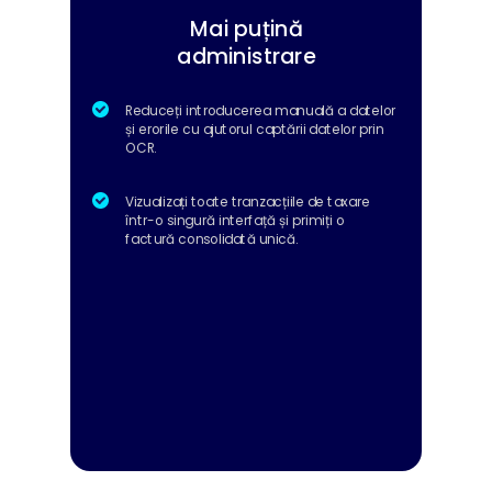
Mai puțină
administrare
Reduceți introducerea manuală a datelor
și erorile cu ajutorul captării datelor prin
OCR.
Vizualizați toate tranzacțiile de taxare
într-o singură interfață și primiți o
factură consolidată unică.