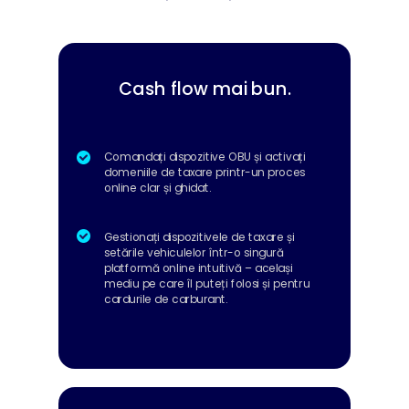
Cash flow mai bun.
Comandați dispozitive OBU și activați
domeniile de taxare printr-un proces
online clar și ghidat.
Gestionați dispozitivele de taxare și
setările vehiculelor într-o singură
platformă online intuitivă – același
mediu pe care îl puteți folosi și pentru
cardurile de carburant.