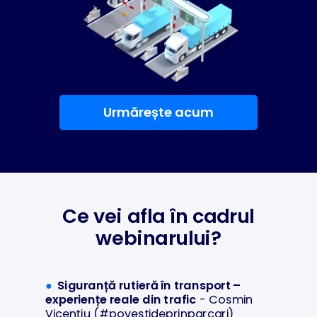
Urmărește acum
Ce vei afla în cadrul
webinarului?
●
Siguranță rutieră în transport –
experiențe reale din trafic
- Cosmin
Vicențiu (#povestideprinparcari)