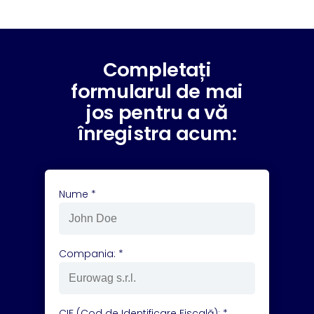
Completați
formularul de mai
jos pentru a vă
înregistra acum:
Nume *
Compania: *
CIF (Cod de Identificare Fiscală): *