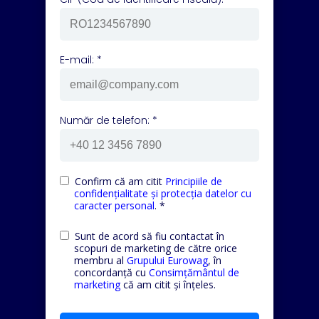
E-mail: *
Număr de telefon: *
Confirm că am citit
Principiile de
confidențialitate și protecția datelor cu
caracter personal
. *
Sunt de acord să fiu contactat în
scopuri de marketing de către orice
membru al
Grupului Eurowag
, în
concordanță cu
Consimțământul de
marketing
că am citit și înțeles.