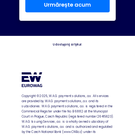
Urmărește acum
Udostępnij artykuł:
Copyright © 2025, W.A.G. payment solutions, a.s. All services
are provided by W.A.G. payment solutions, a.s. and its
subsidiaries. W.A.G. payment solutions, a.s. is registered in the
Commercial Register under file No. B 6882 at the Municipal
Court in Prague, Czech Republic (registered number 26415623).
W.A.G. Issuing Services, a.s. is a wholly owned subsidiary of
W.A.G. payment solutions, a.s. and is authorized and regulated
by the Czech National Bank (www.CNB.cz) under its